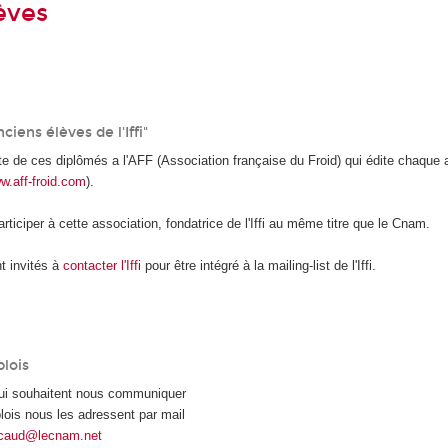
èves
ciens élèves de l'Iffi"
ste de ces diplômés a l'AFF (Association française du Froid) qui édite chaque
w.aff-froid.com
).
rticiper à cette association, fondatrice de l'Iffi au même titre que le Cnam.
t invités à
contacter l'Iffi
pour être intégré à la mailing-list de l'Iffi.
lois
qui souhaitent nous communiquer
plois nous les adressent par mail
acaud@lecnam.net