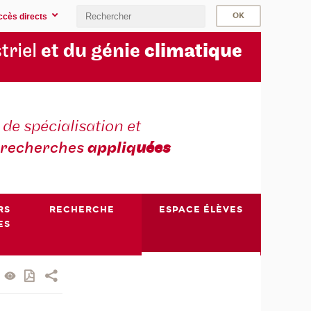
ccès directs
triel
et du génie
climatique
 de spécialisation et
recherches
appliq
uées
RS
RECHERCHE
ESPACE ÉLÈVES
ES