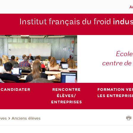
A
Institut français du froid
indus
École
centre de
CANDIDATER
RENCONTRE
FORMATION VE
ÉLÈVES/
LES ENTREPRIS
ENTREPRISES
èves
Anciens élèves