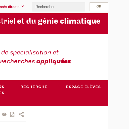
ccès directs
triel
et du génie
climatique
 de spécialisation et
recherches
appliq
uées
RS
RECHERCHE
ESPACE ÉLÈVES
ES