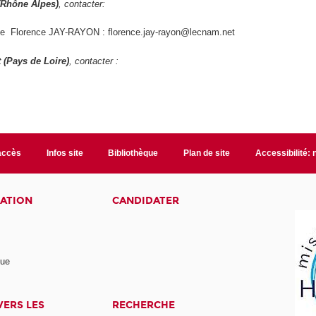
(Rhône Alpes)
, contacter:
 Florence JAY-RAYON : florence.jay-rayon@lecnam.net
 (Pays de Loire)
, contacter :
accès
Infos site
Bibliothèque
Plan de site
Accessibilité:
ATION
CANDIDATER
nue
ERS LES
RECHERCHE