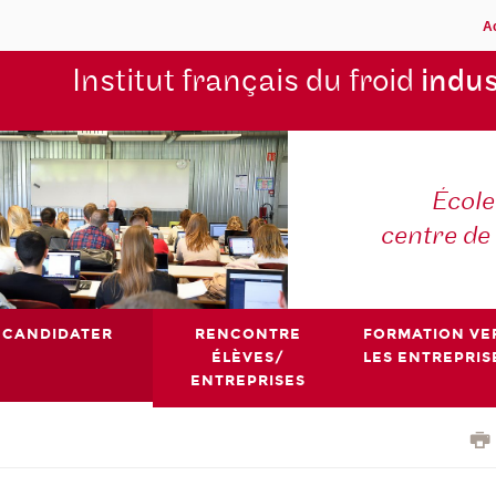
A
Institut français du froid
indus
École
centre de
CANDIDATER
RENCONTRE
FORMATION VE
ÉLÈVES/
LES ENTREPRIS
ENTREPRISES