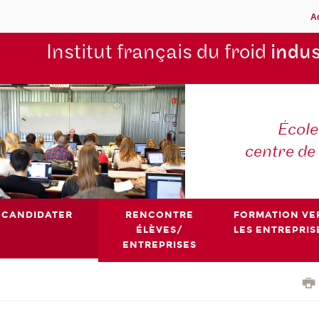
A
Institut français du froid
indus
École
centre de
CANDIDATER
RENCONTRE
FORMATION VE
ÉLÈVES/
LES ENTREPRIS
ENTREPRISES