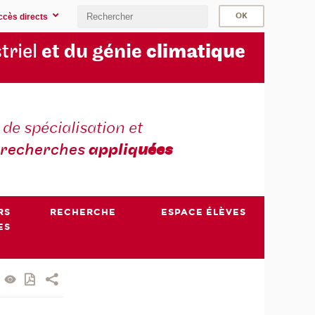
ccès directs
triel
et du génie
climatique
 de spécialisation et
recherches
appliq
uées
RS
RECHERCHE
ESPACE ÉLÈVES
ES