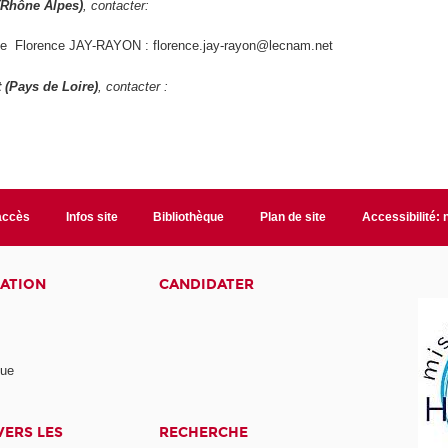
(Rhône Alpes)
, contacter:
 Florence JAY-RAYON : florence.jay-rayon@lecnam.net
 (Pays de Loire)
, contacter :
accès
Infos site
Bibliothèque
Plan de site
Accessibilité:
ATION
CANDIDATER
nue
ERS LES
RECHERCHE