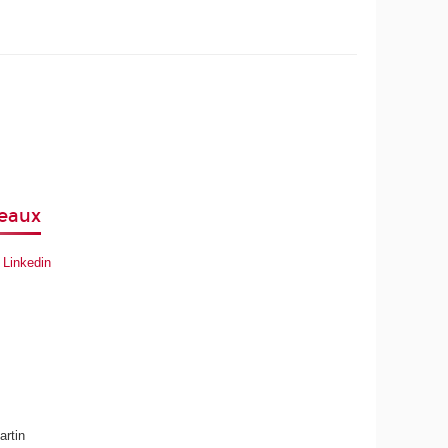
seaux
r
Linkedin
artin