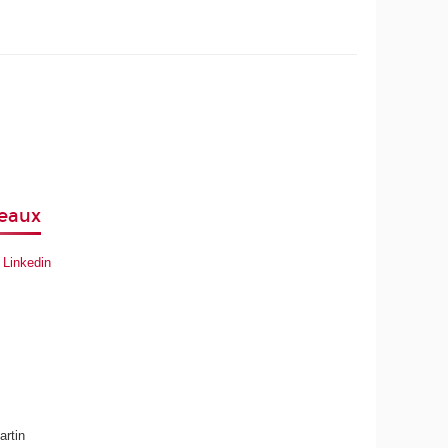
seaux
r
Linkedin
artin