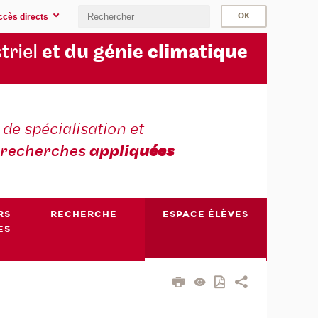
ccès directs
triel
et du génie
climatique
 de spécialisation et
recherches
appliq
uées
RS
RECHERCHE
ESPACE ÉLÈVES
ES