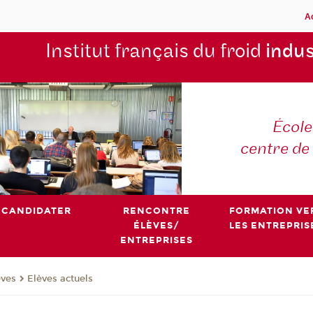
A
Institut français du froid
indus
École
centre de
CANDIDATER
RENCONTRE
FORMATION VE
ÉLÈVES/
LES ENTREPRIS
ENTREPRISES
èves
Elèves actuels