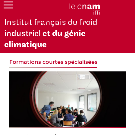
Institut français du froid
industriel
et du génie
climatique
Formations courtes spécialisées