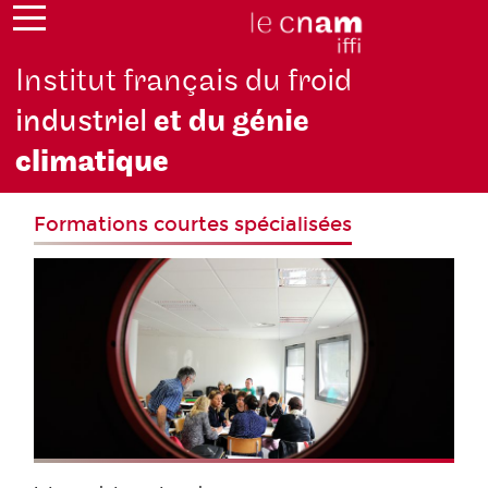
Institut français du froid
industriel
et du génie
climatique
Formations courtes spécialisées