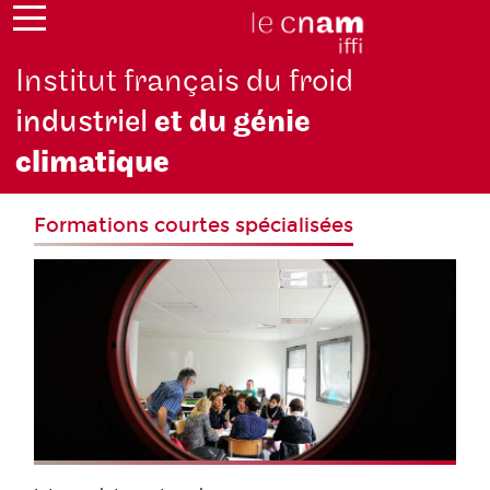
Institut français du froid
industriel
et du génie
climatique
Formations courtes spécialisées