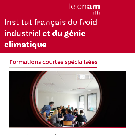
Institut français du froid
industriel
et du génie
climatique
Formations courtes spécialisées