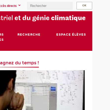
ccès directs
triel
et du génie
climatique
RS
RECHERCHE
ESPACE ÉLÈVES
ES
agnez du temps !