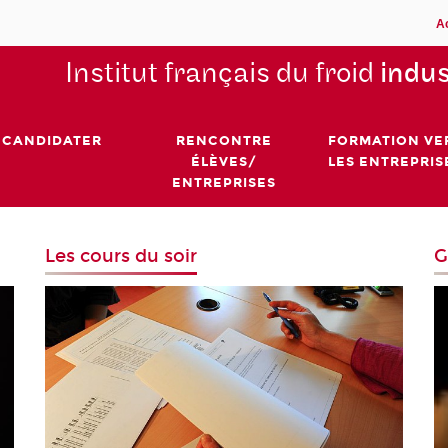
A
Institut français du froid
indus
CANDIDATER
RENCONTRE
FORMATION VE
ÉLÈVES/
LES ENTREPRIS
ENTREPRISES
Les cours du soir
G