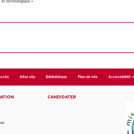
 et technologique »
accès
Infos site
Bibliothèque
Plan de site
Accessibilité:
ATION
CANDIDATER
nue