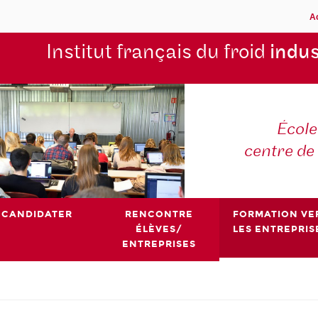
A
Institut français du froid
indus
École
centre de
CANDIDATER
RENCONTRE
FORMATION VE
ÉLÈVES/
LES ENTREPRIS
ENTREPRISES