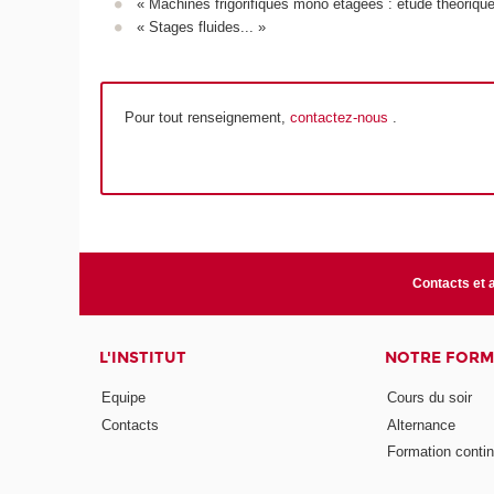
« Machines frigorifiques mono étagées : étude théorique
« Stages fluides... »
Pour tout renseignement,
contactez-nous
.
Contacts et 
L'INSTITUT
NOTRE FORM
Equipe
Cours du soir
Contacts
Alternance
Formation conti