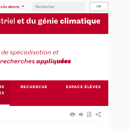
ccès directs
triel
et du génie
climatique
 de spécialisation et
recherches
appliq
uées
RS
RECHERCHE
ESPACE ÉLÈVES
ES