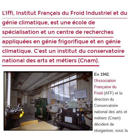
L'Iffi, Institut Français du Froid Industriel et du
génie climatique, est une école de
spécialisation et un centre de recherches
appliquées en génie frigorifique et en génie
climatique. C'est un institut du conservatoire
national des arts et métiers (Cnam).
En 1942
,
l'Association
Française du
Froid
(AFF) et la
direction du
Conservatoire
national des arts et
métiers (Cnam)
décident de
réorganiser, sous la