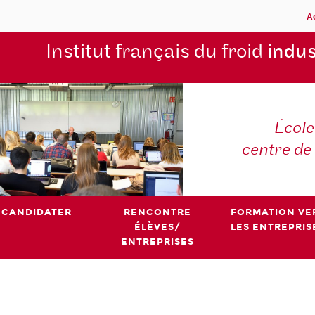
A
Institut français du froid
indus
École
centre de
CANDIDATER
RENCONTRE
FORMATION VE
ÉLÈVES/
LES ENTREPRIS
ENTREPRISES