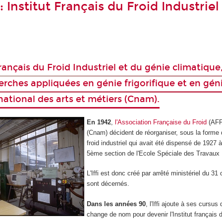
: Institut Français du Froid Industrie
t Français du Froid Industriel et du génie climatiqu
erches appliquées en génie frigorifique et en géni
national des arts et métiers (Cnam).
En 1942
,
l'Association Française du Froid
(AFF)
(Cnam) décident de réorganiser, sous la forme 
froid industriel qui avait été dispensé de 1927 à
5ème section de l'Ecole Spéciale des Travaux P
L'Iffi est donc créé par arrêté ministériel du 
sont décernés.
Dans les années 90
, l'Iffi ajoute à ses curs
change de nom pour devenir l'Institut français du