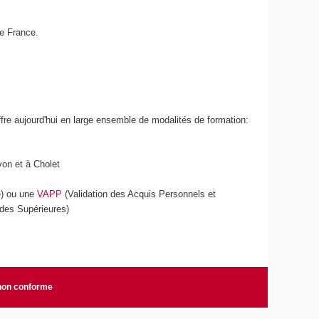
de France.
ffre aujourd'hui en large ensemble de modalités de formation:
yon et à Cholet
e) ou une
VAPP
(Validation des Acquis Personnels et
udes Supérieures)
 non conforme