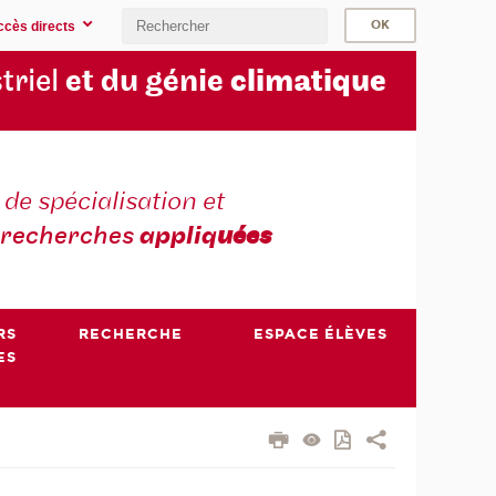
ccès directs
triel
et du génie
climatique
 de spécialisation et
recherches
appliq
uées
RS
RECHERCHE
ESPACE ÉLÈVES
ES