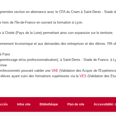
 sa première section en alternance avec le CFA du Cnam à Saint-Denis - Stade 
loie hors de l'île-de-France en ouvrant la formation à Lyon.
ante à Cholet (Pays de la Loire) permettant ainsi son expansion sur le territoire.
ronnement économique et aux demandes des entreprises et des élèves, l'Iffi o
 Paris
ntissage et/ou professionnalisation), à Saint-Denis - Stade de France, à L
inue
fessionnels pouvant valider une
VAE
(Validation des Acquis de l'Expérienc
 élèves ayant suivi des formations supérieures via la
VES
(Validation des Et
accès
Infos site
Bibliothèque
Plan de site
Accessibilité: