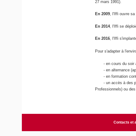
27 mars 1991).
En 2009
, l'Iffi ouvre
En 2014
, l'Iffi se dép
En 2016
, l'Iffi s'impl
Pour s'adapter à l'envi
- en cours du soir à
- en alternance (appre
- en formation cont
- un accès à des pro
Professionnels) ou des
Contacts et 