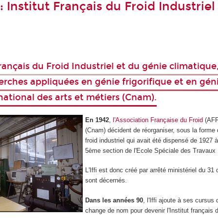
: Institut Français du Froid Industrie
t Français du Froid Industriel et du génie climatiqu
erches appliquées en génie frigorifique et en géni
national des arts et métiers (Cnam).
En 1942
,
l'Association Française du Froid
(AFF)
(Cnam) décident de réorganiser, sous la forme 
froid industriel qui avait été dispensé de 1927 à
5ème section de l'Ecole Spéciale des Travaux P
L'Iffi est donc créé par arrêté ministériel du 
sont décernés.
Dans les années 90
, l'Iffi ajoute à ses curs
change de nom pour devenir l'Institut français du