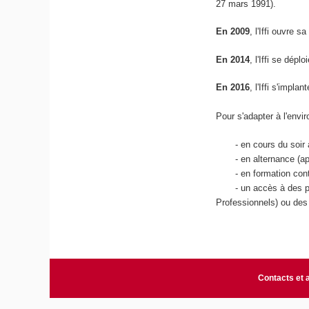
27 mars 1991).
En 2009
, l'Iffi ouvre
En 2014
, l'Iffi se dép
En 2016
, l'Iffi s'impl
Pour s'adapter à l'envi
- en cours du soir à
- en alternance (appre
- en formation cont
- un accès à des pro
Professionnels) ou des
Contacts et 