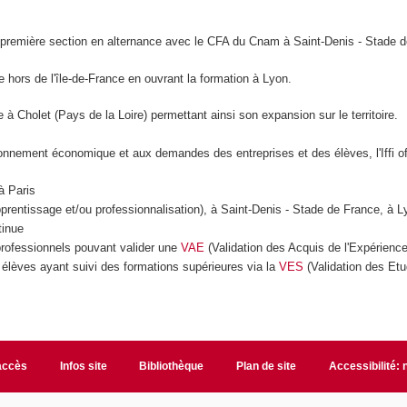
 sa première section en alternance avec le CFA du Cnam à Saint-Denis - Stade 
loie hors de l'île-de-France en ouvrant la formation à Lyon.
ante à Cholet (Pays de la Loire) permettant ainsi son expansion sur le territoire.
ronnement économique et aux demandes des entreprises et des élèves, l'Iffi o
 Paris
ntissage et/ou professionnalisation), à Saint-Denis - Stade de France, à L
inue
fessionnels pouvant valider une
VAE
(Validation des Acquis de l'Expérienc
 élèves ayant suivi des formations supérieures via la
VES
(Validation des Et
accès
Infos site
Bibliothèque
Plan de site
Accessibilité: