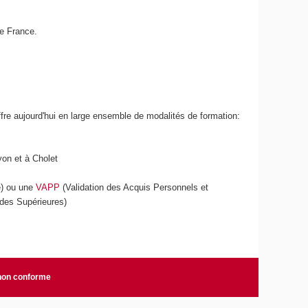
de France.
ffre aujourd'hui en large ensemble de modalités de formation:
yon et à Cholet
e) ou une
VAPP
(Validation des Acquis Personnels et
udes Supérieures)
 non conforme