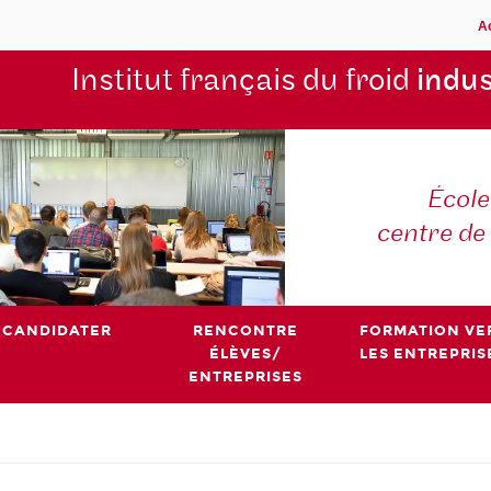
A
Institut français du froid
indus
École
centre de
CANDIDATER
RENCONTRE
FORMATION VE
ÉLÈVES/
LES ENTREPRIS
ENTREPRISES