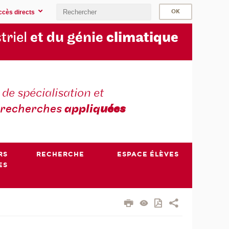
ccès directs
triel
et du génie
climatique
 de spécialisation et
recherches
appliq
uées
RS
RECHERCHE
ESPACE ÉLÈVES
ES