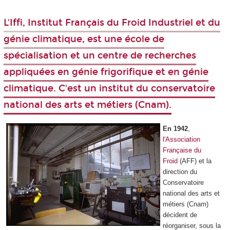
L'Iffi, Institut Français du Froid Industriel et du
génie climatique, est une école de
spécialisation et un centre de recherches
appliquées en génie frigorifique et en génie
climatique. C'est un institut du conservatoire
national des arts et métiers (Cnam).
En 1942
,
l'Association
Française du
Froid
(AFF) et la
direction du
Conservatoire
national des arts et
métiers (Cnam)
décident de
réorganiser, sous la