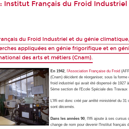
: Institut Français du Froid Industrie
t Français du Froid Industriel et du génie climatiqu
erches appliquées en génie frigorifique et en géni
national des arts et métiers (Cnam).
En 1942
,
l'Association Française du Froid
(AFF)
(Cnam) décident de réorganiser, sous la forme 
froid industriel qui avait été dispensé de 1927 à
5ème section de l'Ecole Spéciale des Travaux P
L'Iffi est donc créé par arrêté ministériel du 
sont décernés.
Dans les années 90
, l'Iffi ajoute à ses curs
change de nom pour devenir l'Institut français du