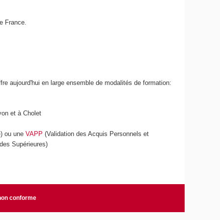
de France.
ffre aujourd'hui en large ensemble de modalités de formation:
yon et à Cholet
e) ou une
VAPP
(Validation des Acquis Personnels et
udes Supérieures)
 non conforme