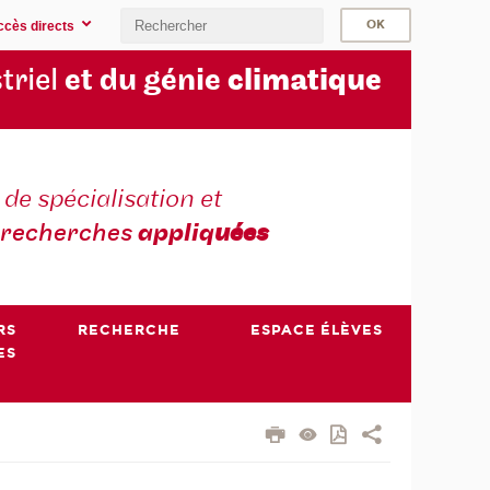
ccès directs
triel
et du génie
climatique
 de spécialisation et
recherches
appliq
uées
RS
RECHERCHE
ESPACE ÉLÈVES
ES