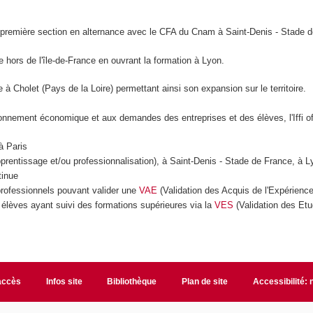
 sa première section en alternance avec le CFA du Cnam à Saint-Denis - Stade 
loie hors de l'île-de-France en ouvrant la formation à Lyon.
ante à Cholet (Pays de la Loire) permettant ainsi son expansion sur le territoire.
ronnement économique et aux demandes des entreprises et des élèves, l'Iffi o
 Paris
ntissage et/ou professionnalisation), à Saint-Denis - Stade de France, à L
inue
fessionnels pouvant valider une
VAE
(Validation des Acquis de l'Expérienc
 élèves ayant suivi des formations supérieures via la
VES
(Validation des Et
accès
Infos site
Bibliothèque
Plan de site
Accessibilité: