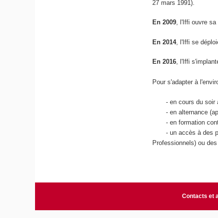
27 mars 1991).
En 2009
, l'Iffi ouvre
En 2014
, l'Iffi se dép
En 2016
, l'Iffi s'impl
Pour s'adapter à l'envi
- en cours du soir à
- en alternance (appre
- en formation cont
- un accès à des pro
Professionnels) ou des
Contacts et 