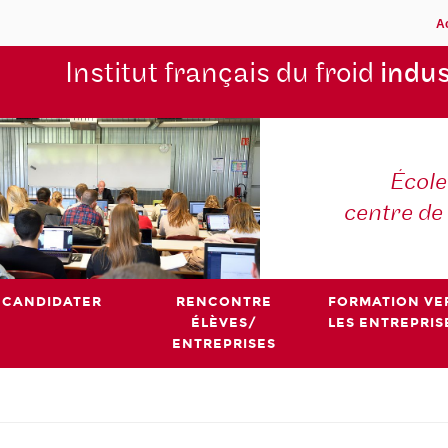
A
Institut français du froid
indus
École
centre de
CANDIDATER
RENCONTRE
FORMATION VE
ÉLÈVES/
LES ENTREPRIS
ENTREPRISES