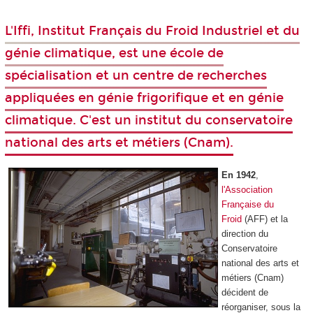
L'Iffi, Institut Français du Froid Industriel et du
génie climatique, est une école de
spécialisation et un centre de recherches
appliquées en génie frigorifique et en génie
climatique. C'est un institut du conservatoire
national des arts et métiers (Cnam).
En 1942
,
l'Association
Française du
Froid
(AFF) et la
direction du
Conservatoire
national des arts et
métiers (Cnam)
décident de
réorganiser, sous la