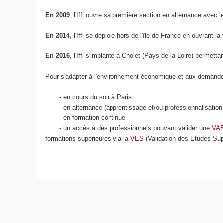
En 2009
, l'Iffi ouvre sa première section en alternance ave
En 2014
, l'Iffi se déploie hors de l'île-de-France en ouvrant 
En 2016
, l'Iffi s'implante à Cholet (Pays de la Loire) permettan
Pour s'adapter à l'environnement économique et aux demandes d
- en cours du soir à Paris
- en alternance (apprentissage et/ou professionnalisation),
- en formation continue
- un accès à des professionnels pouvant valider une
VA
formations supérieures via la
VES
(Validation des Etudes Sup