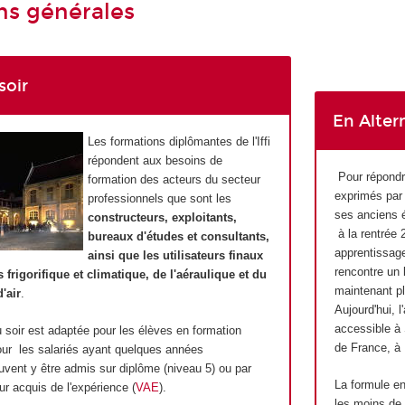
ns générales
soir
En Alter
Les formations diplômantes de l'Iffi
répondent aux besoins de
Pour répondr
formation des acteurs du secteur
exprimés par 
professionnels que sont les
ses anciens él
constructeurs, exploitants,
à la rentrée 
bureaux d'études et consultants,
apprentissage
ainsi que les utilisateurs finaux
rencontre un 
frigorifique et climatique, de l'aéraulique et du
maintenant p
'air
.
Aujourd'hui, l
accessible à 
 soir est adaptée pour les élèves en formation
de France, à 
 pour les salariés ayant quelques années
uvent y être admis sur diplôme (niveau 5) ou par
La formule en
eur acquis de l'expérience (
VAE
).
les moins de 