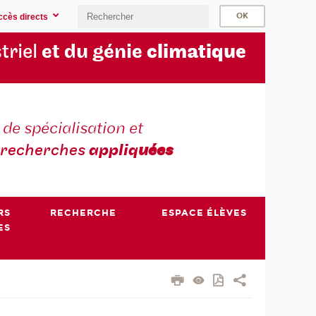
ccès directs
triel
et du génie
climatique
 de spécialisation et
recherches
appliq
uées
RS
RECHERCHE
ESPACE ÉLÈVES
ES