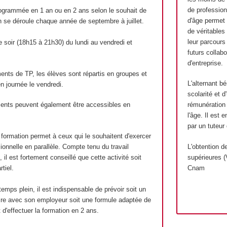
de profession
rogrammée en 1 an ou en 2 ans selon le souhait de
d'âge permet 
on se déroule chaque année de septembre à juillet.
de véritables
leur parcours
le soir (18h15 à 21h30) du lundi au vendredi et
futurs collabo
d'entreprise.
nts de TP, les élèves sont répartis en groupes et
L'alternant b
n journée le vendredi.
scolarité et 
ents peuvent également être accessibles en
rémunération
l'âge. Il est 
par un tuteur 
a formation permet à ceux qui le souhaitent d'exercer
ionnelle en parallèle. Compte tenu du travail
L'obtention d
il est fortement conseillé que cette activité soit
supérieures 
tiel.
Cnam
temps plein, il est indispensable de prévoir soit un
e avec son employeur soit une formule adaptée de
it d'effectuer la formation en 2 ans.