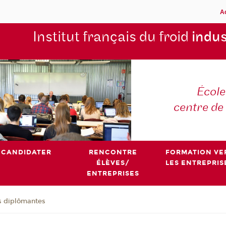
A
Institut français du froid
indus
École
centre de
CANDIDATER
RENCONTRE
FORMATION VE
ÉLÈVES/
LES ENTREPRIS
ENTREPRISES
s diplômantes