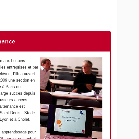
nance
e aux besoins
les entreprises et par
èves, l'Iffi a ouvert
2009 une section en
 à Paris qui
large succès depuis
lusieurs années.
'alternance est
Saint-Denis - Stade
Lyon et à Cholet.
 apprentissage pour
30 ans et en contrat