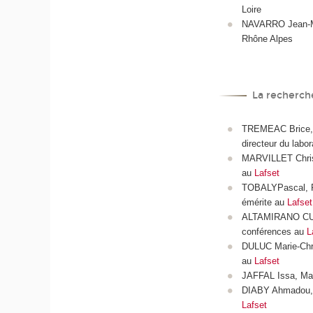
Loire
NAVARRO Jean-Mi
Rhône Alpes
La recherch
TREMEAC Brice, P
directeur du labor
MARVILLET Chris
au
Lafset
TOBALYPascal, P
émérite au
Lafset
ALTAMIRANO CUN
conférences au
L
DULUC Marie-Chri
au
Lafset
JAFFAL Issa, Maî
DIABY Ahmadou, 
Lafset