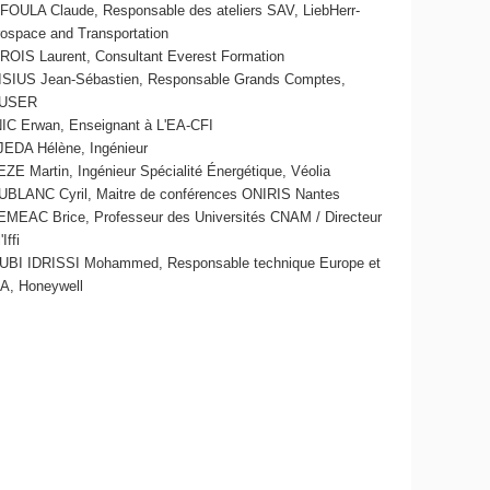
OULA Claude, Responsable des ateliers SAV, LiebHerr-
ospace and Transportation
OIS Laurent, Consultant Everest Formation
SIUS Jean-Sébastien, Responsable Grands Comptes,
USER
IC Erwan, Enseignant à L'EA-CFI
EDA Hélène, Ingénieur
ZE Martin, Ingénieur Spécialité Énergétique, Véolia
BLANC Cyril, Maitre de conférences ONIRIS Nantes
MEAC Brice, Professeur des Universités CNAM / Directeur
'Iffi
BI IDRISSI Mohammed, Responsable technique Europe et
A, Honeywell