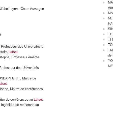
MAF
Aer
chel, Lyon - Cnam Auvergne
MAR
NEI
HA
SIN
TEJ
e
THE
TOU
rofesseur des Universités et
TRE
atoire
Lafset
de l
tophe, Professeur émérite
YOU
ME
rofesseur des Universités
DAPI Amin , Maître de
afset
stine, Maître de conférences
tre de conférences au
Lafset
Ingénieur de recherche au