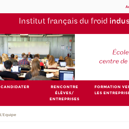
A
Institut français du froid
indus
École
centre de
CANDIDATER
RENCONTRE
FORMATION VE
ÉLÈVES/
LES ENTREPRIS
ENTREPRISES
L'Equipe