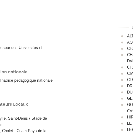
AL
AOU
seur des Universités et
CHA
CHA
Dal
CHA
ion nationale
CIA
CLE
natrice pédagogique nationale
DRU
DUQ
GEN
ateurs Locaux
GOS
CVC
HIR
e, Saint-Denis / Stade de
LE 
am
LEP
 Cholet - Cnam Pays de la