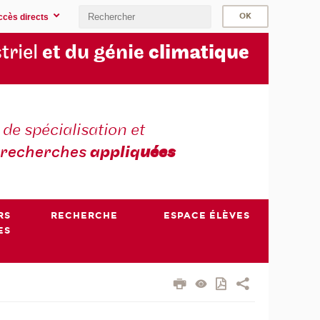
ccès directs
triel
et du génie
climatique
 de spécialisation et
recherches
appliq
uées
RS
RECHERCHE
ESPACE ÉLÈVES
ES