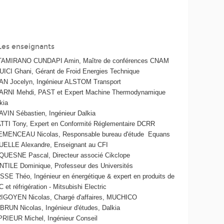
Les enseignants
TAMIRANO CUNDAPI Amin, Maître de conférences CNAM
ICI Ghani, Gérant de Froid Energies Technique
N Jocelyn, Ingénieur ALSTOM Transport
RNI Mehdi, PAST et Expert Machine Thermodynamique
kia
VIN Sébastien, Ingénieur Dalkia
TTI Tony, Expert en Conformité Réglementaire DCRR
MENCEAU Nicolas, Responsable bureau d'étude Equans
ELLE Alexandre, Enseignant au CFI
UESNE Pascal, Directeur associé Cikclope
TILE Dominique, Professeur des Universités
SE Théo, Ingénieur en énergétique & expert en produits de
 et réfrigération - Mitsubishi Electric
IGOYEN Nicolas, Chargé d'affaires, MUCHICO
BRUN Nicolas, Ingénieur d'études, Dalkia
RIEUR Michel, Ingénieur Conseil