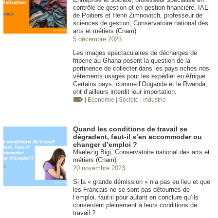
contrôle de gestion et en gestion financière, IAE
de Poitiers et Henri Zimnovitch, professeur de
sciences de gestion, Conservatoire national des
arts et métiers (Cnam)
5 décembre 2023
Les images spectaculaires de décharges de
friperie au Ghana posent la question de la
pertinence de collecter dans les pays riches nos
vêtements usagés pour les expédier en Afrique.
Certains pays, comme l’Ouganda et le Rwanda,
ont d’ailleurs interdit leur importation.
| Economie
| Société
| Industrie
Quand les conditions de travail se
dégradent, faut-il s’en accommoder ou
changer d’emploi ?
Maëlezig Bigi, Conservatoire national des arts et
métiers (Cnam)
20 novembre 2023
Si la « grande démission » n’a pas eu lieu et que
les Français ne se sont pas détournés de
l’emploi, faut-il pour autant en conclure qu’ils
consentent pleinement à leurs conditions de
travail ?