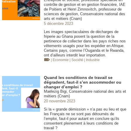
contrôle de gestion et en gestion financière, IAE
de Poitiers et Henri Zimnovitch, professeur de
sciences de gestion, Conservatoire national des
arts et métiers (Cnam)
5 décembre 2023
Les images spectaculaires de décharges de
friperie au Ghana posent la question de la
pertinence de collecter dans les pays riches nos
vêtements usagés pour les expédier en Afrique.
Certains pays, comme l’Ouganda et le Rwanda,
ont d’ailleurs interdit leur importation.
| Economie
| Société
| Industrie
Quand les conditions de travail se
dégradent, faut-il s’en accommoder ou
changer d’emploi ?
Maëlezig Bigi, Conservatoire national des arts et
métiers (Cnam)
20 novembre 2023
Si la « grande démission » n’a pas eu lieu et que
les Français ne se sont pas détournés de
l’emploi, faut-il pour autant en conclure qu’ils
consentent pleinement à leurs conditions de
travail ?