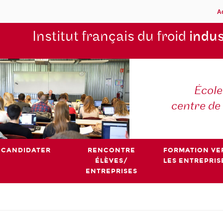
A
Institut français du froid
indus
École
centre de
CANDIDATER
RENCONTRE
FORMATION VE
ÉLÈVES/
LES ENTREPRIS
ENTREPRISES