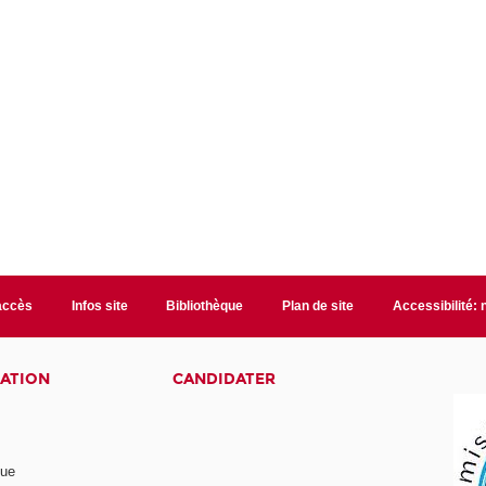
accès
Infos site
Bibliothèque
Plan de site
Accessibilité:
ATION
CANDIDATER
nue