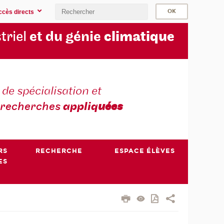
ccès directs
triel
et du génie
climatique
 de spécialisation et
recherches
appliq
uées
RS
RECHERCHE
ESPACE ÉLÈVES
ES