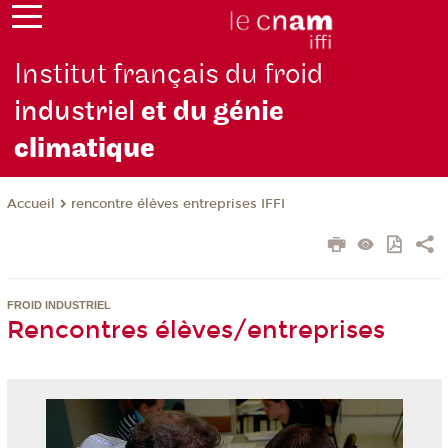
Institut français du froid
industriel
et du génie
climatique
rencontre élèves entreprises IFFI
Accueil
FROID INDUSTRIEL
Rencontres élèves/entreprises