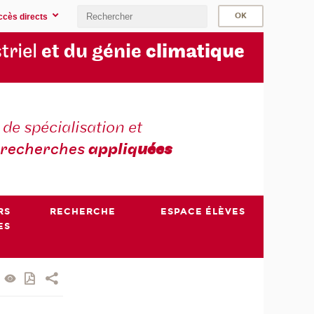
ccès directs
triel
et du génie
climatique
 de spécialisation et
recherches
appliq
uées
RS
RECHERCHE
ESPACE ÉLÈVES
ES