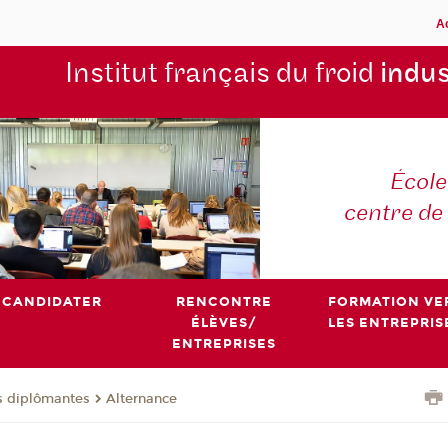
A
Institut français du froid
indus
École
centre de
CANDIDATER
RENCONTRE
FORMATION VE
ÉLÈVES/
LES ENTREPRIS
ENTREPRISES
s diplômantes
Alternance