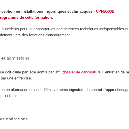
eption en installations frigorifiques et climatiques
-
CPN9500B
rogramme de cette formation
.
s supérieurs pour leur apporter les compétences techniques indispensables qui
pidement vers des fonctions d'encadrement.
 et admissions
e doit d'une part être admis par l'Iffi (
dossier de candidature
+ entretien de mo
é par une entreprise.
ion en alternance devient définitive après signature du contrat d'apprentissa
c l'entreprise.
des opérations