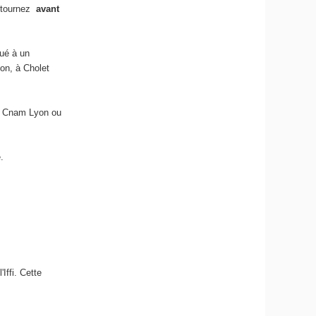
retournez
avant
qué à un
yon, à Cholet
 le Cnam Lyon ou
ue.
Iffi. Cette