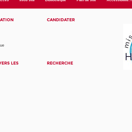
accès
Infos site
Bibliothèque
Plan de site
Accessibilité:
ATION
CANDIDATER
nue
ERS LES
RECHERCHE