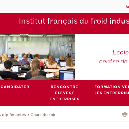
A
Institut français du froid
indus
École
centre de
CANDIDATER
RENCONTRE
FORMATION VE
ÉLÈVES/
LES ENTREPRIS
ENTREPRISES
s diplômantes
Cours du soir