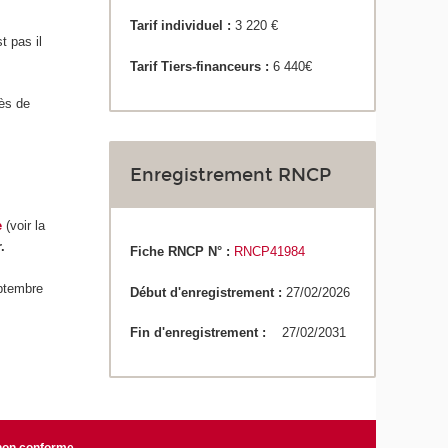
Tarif individuel :
3 220 €
st pas il
Tarif Tiers-financeurs :
6 440€
rès de
Enregistrement RNCP
e
(voir la
.
Fiche RNCP N° :
RNCP41984
eptembre
Début d'enregistrement :
27/02/2026
Fin d'enregistrement :
27/02/2031