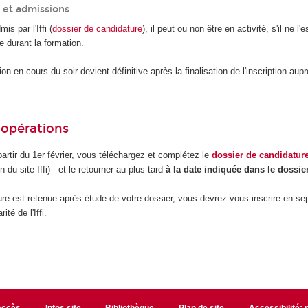
 et admissions
is par l'Iffi (
dossier de candidature
), il peut ou non être en activité, s'il ne l'e
e durant la formation.
on en cours du soir devient définitive après la finalisation de l'inscription aup
 opérations
rtir du 1
er
février, vous téléchargez et complétez le
dossier de candidatur
on du site Iffi) et le retourner au plus tard
à la date indiquée dans le dossier
ure est retenue après étude de votre dossier, vous devrez vous inscrire en s
ité de l'Iffi.