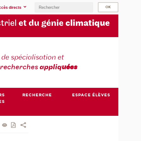
ccès directs
triel
et du génie
climatique
 de spécialisation et
recherches
appliq
uées
RS
RECHERCHE
ESPACE ÉLÈVES
ES