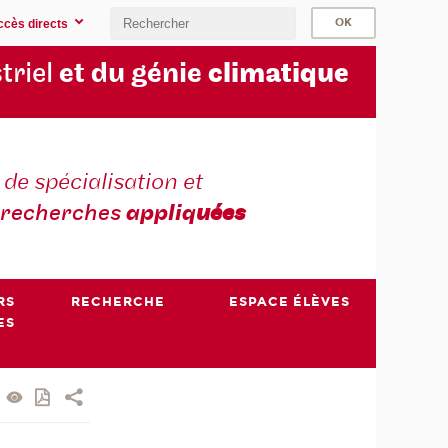
ccès directs
triel
et du génie
climatique
 de spécialisation et
recherches
appliq
uées
RS
RECHERCHE
ESPACE ÉLÈVES
ES