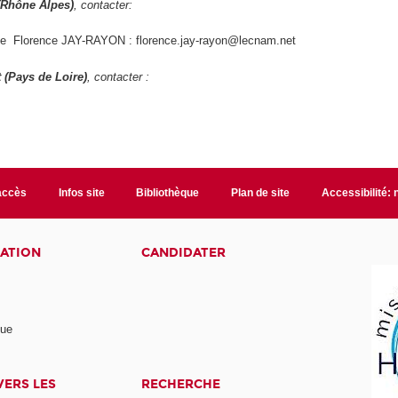
(Rhône Alpes)
, contacter:
 Florence JAY-RAYON : florence.jay-rayon@lecnam.net
 (Pays de Loire)
, contacter :
accès
Infos site
Bibliothèque
Plan de site
Accessibilité:
ATION
CANDIDATER
nue
ERS LES
RECHERCHE