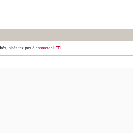
ités, n'hésitez pas à
contacter l'IFFI
.