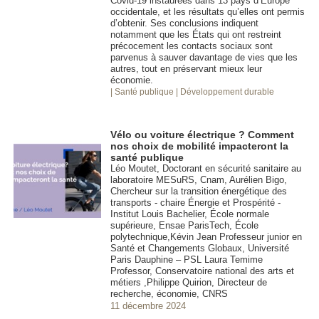
Covid-19 instaurées dans 13 pays d’Europe
occidentale, et les résultats qu’elles ont permis
d’obtenir. Ses conclusions indiquent
notamment que les États qui ont restreint
précocement les contacts sociaux sont
parvenus à sauver davantage de vies que les
autres, tout en préservant mieux leur
économie.
| Santé publique
| Développement durable
Vélo ou voiture électrique ? Comment
nos choix de mobilité impacteront la
santé publique
Léo Moutet, Doctorant en sécurité sanitaire au
laboratoire MESuRS, Cnam, Aurélien Bigo,
Chercheur sur la transition énergétique des
transports - chaire Énergie et Prospérité -
Institut Louis Bachelier, École normale
supérieure, Ensae ParisTech, École
polytechnique,Kévin Jean Professeur junior en
Santé et Changements Globaux, Université
Paris Dauphine – PSL Laura Temime
Professor, Conservatoire national des arts et
métiers ,Philippe Quirion, Directeur de
recherche, économie, CNRS
11 décembre 2024