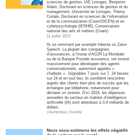
sciences de gestion, IAE Limoges, Benjamin
Adam, Doctorant en sciences de gestion et du
management, Université de Limoges, Thierry
Curiale, Doctorant en sciences de l’information
et de la communication (Cnam/DICEN) et en
cyberpsychologie (IERHR), Conservatoire
national des arts et métiers (Cnam)
11 juillet 2023
Ils se nomment par exemple Inbenta ou Zaion
Speech. La plupart des compagnies
d’assurances, à l’instar d’AG2R La Mondiale
ou de la Banque Postale assurance, ont investi
massivement pour développer des agents
conversationnels, autrement appelés «
chatbots ». Joignables 7 jours sur 7, 24 heures
sur 24 et en tout lieu, ils semblent rencontrer
auprès des clients bien plus de succès que les
échanges par téléphone, notamment pour
déclarer un sinistre. D’ici 2024, les dépenses
annuelles du secteur en matière d’intelligence
artificielle (IA) sont attendues à 3,4 milliards de
dollars.
| Numérique
| Société
Nous sous-estimons les effets négatifs
de la voiture sur la santé