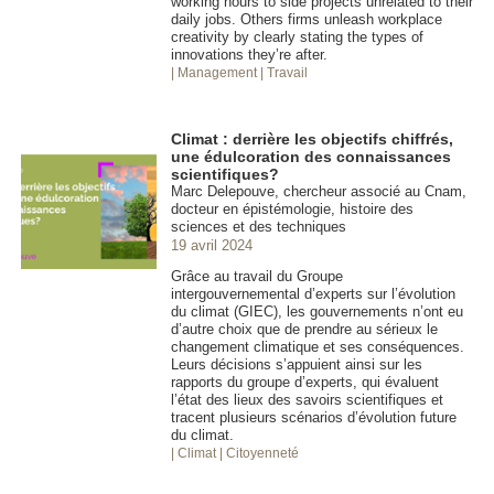
working hours to side projects unrelated to their
daily jobs. Others firms unleash workplace
creativity by clearly stating the types of
innovations they’re after.
| Management
| Travail
Climat : derrière les objectifs chiffrés,
une édulcoration des connaissances
scientifiques?
Marc Delepouve, chercheur associé au Cnam,
docteur en épistémologie, histoire des
sciences et des techniques
19 avril 2024
Grâce au travail du Groupe
intergouvernemental d’experts sur l’évolution
du climat (GIEC), les gouvernements n’ont eu
d’autre choix que de prendre au sérieux le
changement climatique et ses conséquences.
Leurs décisions s’appuient ainsi sur les
rapports du groupe d’experts, qui évaluent
l’état des lieux des savoirs scientifiques et
tracent plusieurs scénarios d’évolution future
du climat.
| Climat
| Citoyenneté