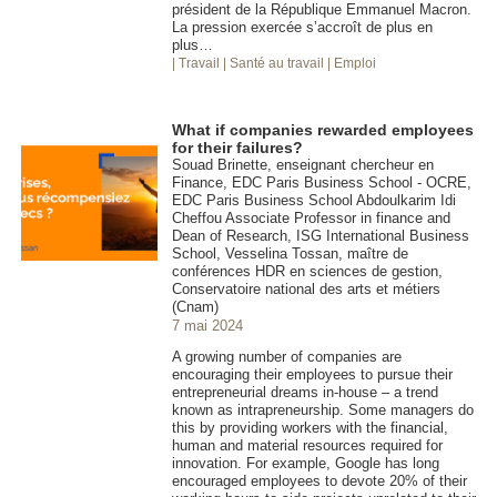
président de la République Emmanuel Macron.
La pression exercée s’accroît de plus en
plus…
| Travail
| Santé au travail
| Emploi
What if companies rewarded employees
for their failures?
Souad Brinette, enseignant chercheur en
Finance, EDC Paris Business School - OCRE,
EDC Paris Business School Abdoulkarim Idi
Cheffou Associate Professor in finance and
Dean of Research, ISG International Business
School, Vesselina Tossan, maître de
conférences HDR en sciences de gestion,
Conservatoire national des arts et métiers
(Cnam)
7 mai 2024
A growing number of companies are
encouraging their employees to pursue their
entrepreneurial dreams in-house – a trend
known as intrapreneurship. Some managers do
this by providing workers with the financial,
human and material resources required for
innovation. For example, Google has long
encouraged employees to devote 20% of their