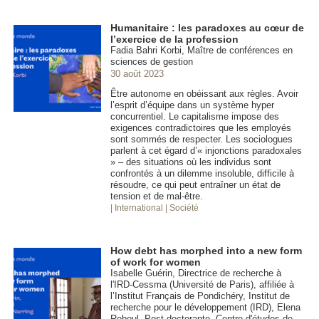
Humanitaire : les paradoxes au cœur de
l’exercice de la profession
Fadia Bahri Korbi, Maître de conférences en
sciences de gestion
30 août 2023
Être autonome en obéissant aux règles. Avoir
l’esprit d’équipe dans un système hyper
concurrentiel. Le capitalisme impose des
exigences contradictoires que les employés
sont sommés de respecter. Les sociologues
parlent à cet égard d’« injonctions paradoxales
» – des situations où les individus sont
confrontés à un dilemme insoluble, difficile à
résoudre, ce qui peut entraîner un état de
tension et de mal-être.
| International
| Société
How debt has morphed into a new form
of work for women
Isabelle Guérin, Directrice de recherche à
l'IRD-Cessma (Université de Paris), affiliée à
l’Institut Français de Pondichéry, Institut de
recherche pour le développement (IRD), Elena
Reboul, Post-doctorante, Centre d'études de