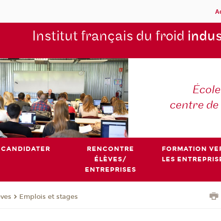
A
Institut français du froid
indus
École
centre de
CANDIDATER
RENCONTRE
FORMATION VE
ÉLÈVES/
LES ENTREPRIS
ENTREPRISES
èves
Emplois et stages