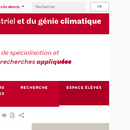
ccès directs
triel
et du génie
climatique
 de spécialisation et
recherches
appliq
uées
RS
RECHERCHE
ESPACE ÉLÈVES
ES