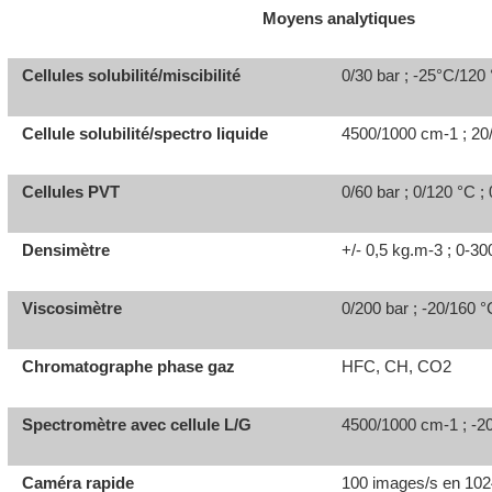
Moyens analytiques
Cellules solubilité/miscibilité
0/30 bar ; -25°C/120
Cellule solubilité/spectro liquide
4500/1000 cm
-1
; 20
Cellules PVT
0/60 bar ; 0/120 °C 
Densimètre
+/- 0,5 kg.m
-3
; 0-30
Viscosimètre
0/200 bar ; -20/160 
Chromatographe phase gaz
HFC, CH, CO
2
Spectromètre avec cellule L/G
4500/1000 cm
-1
; -2
Caméra rapide
100 images/s en 102