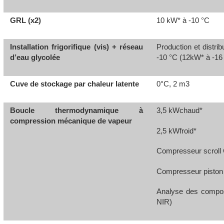
GRL (x2)
10 kW* à -10 °C
Installation frigorifique (vis) + réseau
Production et distri
d’eau glycolée
‑10 °C (12kW* à -16
Cuve de stockage par chaleur latente
0°C, 2 m3
Boucle thermodynamique à
3,5 kWchaud*
compression mécanique de vapeur
2,5 kWfroid*
Compresseur scroll
Compresseur pisto
Analyse des compos
NIR)