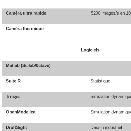
Caméra ultra rapide
5200 images/s en 10
Caméra thermique
Logiciels
Matlab (Scilab/0ctave)
Suite R
Statistique
Trnsys
Simulation dynamiqu
OpenModelica
Simulation dynamiqu
DraftSight
Dessin industriel