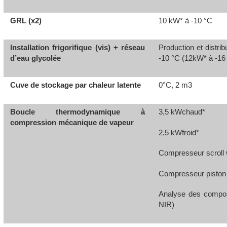
GRL (x2)
10 kW* à -10 °C
Installation frigorifique (vis) + réseau
Production et distri
d’eau glycolée
‑10 °C (12kW* à -16
Cuve de stockage par chaleur latente
0°C, 2 m3
Boucle thermodynamique à
3,5 kWchaud*
compression mécanique de vapeur
2,5 kWfroid*
Compresseur scroll
Compresseur pisto
Analyse des compos
NIR)