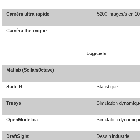
Caméra ultra rapide
5200 images/s en 10
Caméra thermique
Logiciels
Matlab (Scilab/0ctave)
Suite R
Statistique
Trnsys
Simulation dynamiqu
OpenModelica
Simulation dynamiqu
DraftSight
Dessin industriel