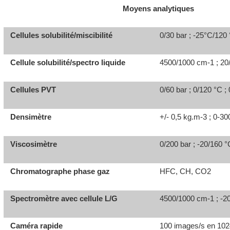
Moyens analytiques
Cellules solubilité/miscibilité
0/30 bar ; -25°C/120
Cellule solubilité/spectro liquide
4500/1000 cm
-1
; 20
Cellules PVT
0/60 bar ; 0/120 °C 
Densimètre
+/- 0,5 kg.m
-3
; 0-30
Viscosimètre
0/200 bar ; -20/160 
Chromatographe phase gaz
HFC, CH, CO
2
Spectromètre avec cellule L/G
4500/1000 cm
-1
; -2
Caméra rapide
100 images/s en 102