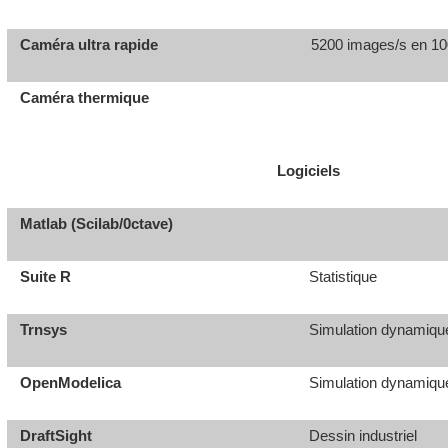
Caméra ultra rapide
5200 images/s en 10
Caméra thermique
Logiciels
Matlab (Scilab/0ctave)
Suite R
Statistique
Trnsys
Simulation dynamiqu
OpenModelica
Simulation dynamiqu
DraftSight
Dessin industriel