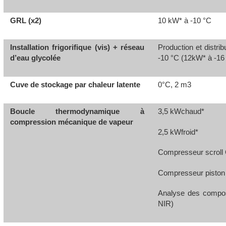
GRL (x2)
10 kW* à -10 °C
Installation frigorifique (vis) + réseau
Production et distri
d’eau glycolée
‑10 °C (12kW* à -16
Cuve de stockage par chaleur latente
0°C, 2 m3
Boucle thermodynamique à
3,5 kWchaud*
compression mécanique de vapeur
2,5 kWfroid*
Compresseur scroll
Compresseur pisto
Analyse des compos
NIR)