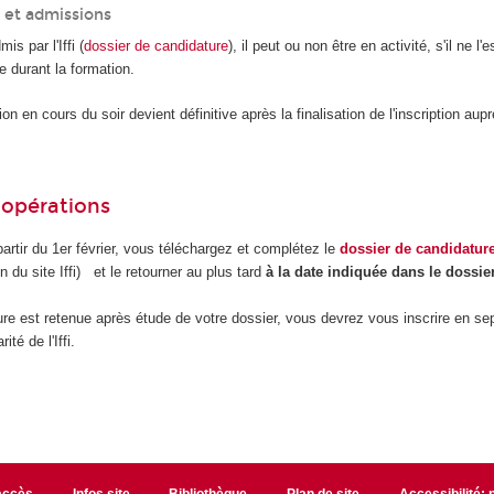
 et admissions
is par l'Iffi (
dossier de candidature
), il peut ou non être en activité, s'il ne l'e
e durant la formation.
on en cours du soir devient définitive après la finalisation de l'inscription aup
 opérations
rtir du 1
er
février, vous téléchargez et complétez le
dossier de candidatur
on du site Iffi) et le retourner au plus tard
à la date indiquée dans le dossier
ure est retenue après étude de votre dossier, vous devrez vous inscrire en s
ité de l'Iffi.