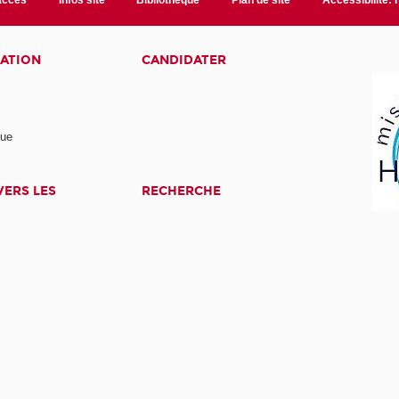
accès
Infos site
Bibliothèque
Plan de site
Accessibilité:
ATION
CANDIDATER
nue
ERS LES
RECHERCHE