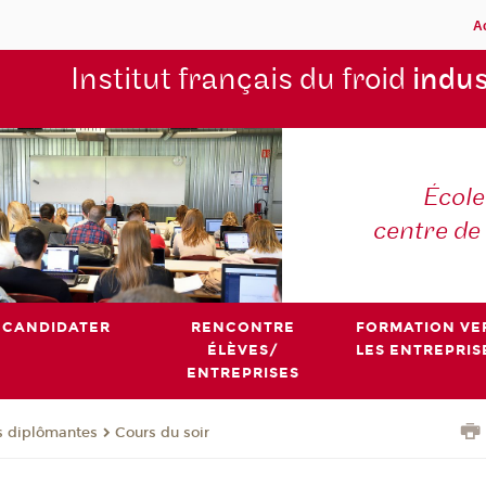
A
Institut français du froid
indus
École
centre de
CANDIDATER
RENCONTRE
FORMATION VE
ÉLÈVES/
LES ENTREPRIS
ENTREPRISES
s diplômantes
Cours du soir