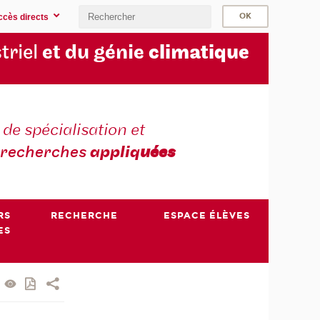
ccès directs
triel
et du génie
climatique
 de spécialisation et
recherches
appliq
uées
RS
RECHERCHE
ESPACE ÉLÈVES
ES