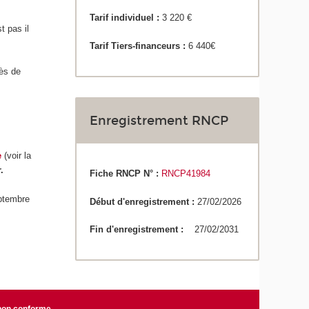
Tarif individuel :
3 220 €
st pas il
Tarif Tiers-financeurs :
6 440€
rès de
Enregistrement RNCP
e
(voir la
.
Fiche RNCP N° :
RNCP41984
eptembre
Début d'enregistrement :
27/02/2026
Fin d'enregistrement :
27/02/2031